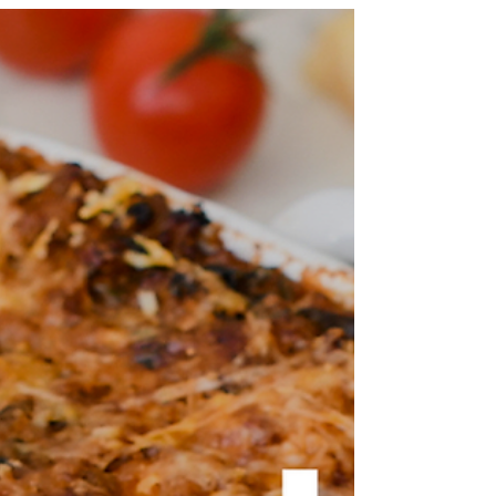
capeletti de frango Açoriana 1 cebola média
picada 2...