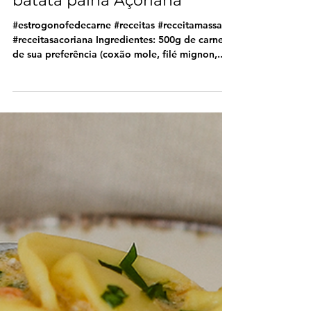
Estrogonofe de carne com
batata palha Açoriana
#estrogonofedecarne #receitas #receitamassas
#receitasacoriana Ingredientes: 500g de carne
de sua preferência (coxão mole, filé mignon,...