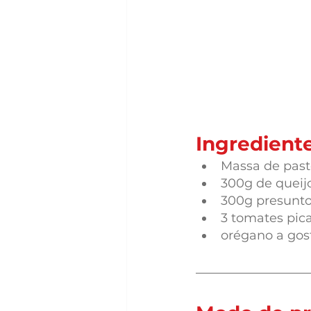
Ingrediente
Massa de past
300g de queij
300g presunto
3 tomates pic
orégano a gos