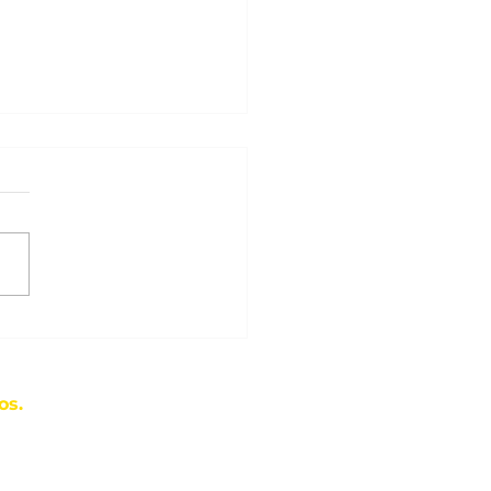
anha de frango
os.