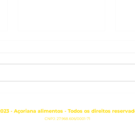
Las
Cachorro-quente
tradicional
023 - Açoriana alimentos - Todos os direitos reservad
CNPJ: 27.968.606/0001-71
Criado
por
Altática
Marketing Digital