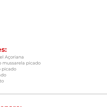
s:
el Açoriana
o mussarela picado
 picado
ado
to