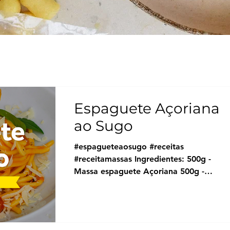
Espaguete Açoriana
ao Sugo
#espagueteaosugo #receitas
#receitamassas Ingredientes: 500g -
Massa espaguete Açoriana 500g -
Tomates italianos 2 colheres sopa -
Azeite...