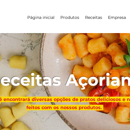
Página inicial
Produtos
Receitas
Empresa
eceitas Açoria
 encontrará diversas opções de pratos deliciosos e nu
feitos com os nossos produtos.