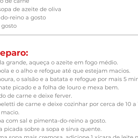
do de carne
sopa de azeite de oliva
-do-reino a gosto
 gosto
eparo:
 grande, aqueça o azeite em fogo médio.
ola e o alho e refogue até que estejam macios.
oura, o salsão e a batata e refogue por mais 5 mi
mate picado e a folha de louro e mexa bem.
do de carne e deixe ferver.
eletti de carne e deixe cozinhar por cerca de 10 a 
 macio.
a com sal e pimenta-do-reino a gosto.
sa picada sobre a sopa e sirva quente.
uma sopa mais cremosa, adicione 1 xícara de leite n