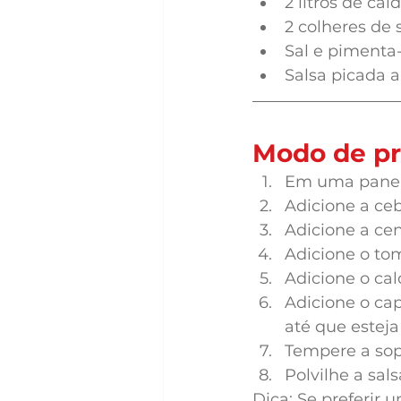
2 litros de cal
2 colheres de 
Sal e pimenta
Salsa picada a
Modo de pr
Em uma panela
Adicione a ceb
Adicione a cen
Adicione o to
Adicione o cal
Adicione o cap
até que esteja
Tempere a sop
Polvilhe a sal
Dica: Se preferir 