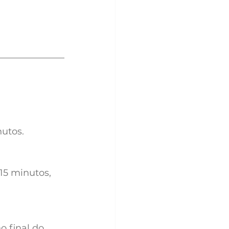
nutos.
15 minutos, 
o final do 