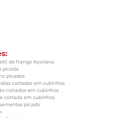
s:
etti de frango Açoriana
a picada
lho picados
dias cortadas em cubinhos
lsão cortados em cubinhos
de cortada em cubinhos
 sementes picado
o