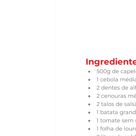
Ingrediente
500g de capel
1 cebola médi
2 dentes de a
2 cenouras mé
2 talos de sa
1 batata gran
1 tomate sem
1 folha de lour