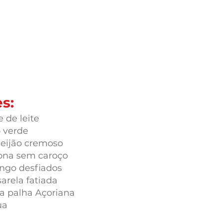
s:
e de leite
o verde
ueijão cremoso
tona sem caroço
ango desfiados
arela fatiada
ta palha Açoriana
ua