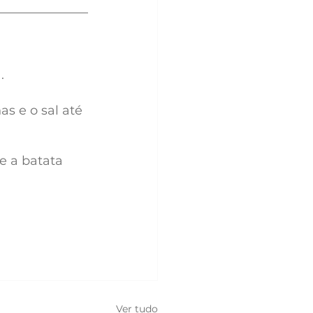
.
s e o sal até 
 a batata 
.
Ver tudo