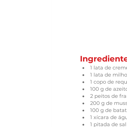
Ingrediente
1 lata de crem
1 lata de milh
1 copo de req
100 g de azei
2 peitos de fr
200 g de muss
100 g de bata
1 xícara de ág
1 pitada de sal